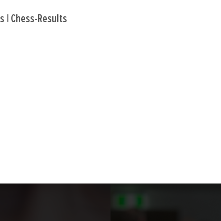
ts
|
Chess-Results