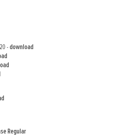
020 -
download
oad
load
d
ad
ase Regular