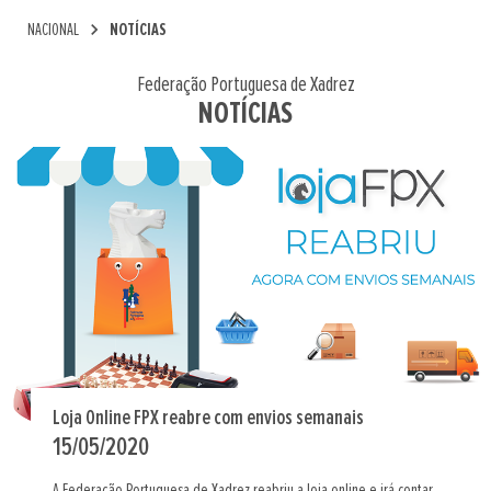
chevron_right
NACIONAL
NOTÍCIAS
Federação Portuguesa de Xadrez
NOTÍCIAS
Loja Online FPX reabre com envios semanais
15/05/2020
A Federação Portuguesa de Xadrez reabriu a loja online e irá contar