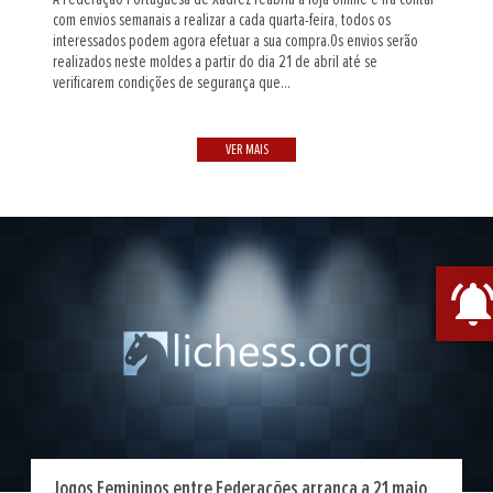
com envios semanais a realizar a cada quarta-feira, todos os
interessados podem agora efetuar a sua compra.Os envios serão
realizados neste moldes a partir do dia 21 de abril até se
verificarem condições de segurança que...
VER MAIS
notifications_act
Jogos Femininos entre Federações arranca a 21 maio