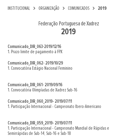
chevron_right
chevron_right
chevron_right
INSTITUCIONAL
ORGANIZAÇÃO
COMUNICADOS
2019
Federação Portuguesa de Xadrez
2019
Comunicado_DIR_063-2019/12/16
1. Prazo limite de pagamento à FPX
Comunicado_DIR_062- 2019/10/29
1. Convocatória Estágio Nacional Feminino
Comunicado_DIR_061- 2019/09/16
1. Convocatória Olimpíadas de Xadrez Sub-16
Comunicado_DIR_060_2019- 2019/07/11
1. Participação Internacional - Campeonato Ibero-Americano
Comunicado_DIR_059_2019- 2019/07/11
1. Participação Internacional - Campeonato Mundial de Rápidas e
Semirrápidas de Sub-14, Sub-16 e Sub-18